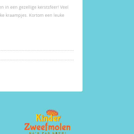
n in een gezellige kerstsfeer! Veel
euke kraampjes. Kortom een leuke