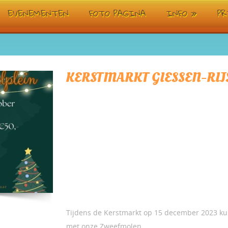
EVENEMENTEN
FOTO PAGINA
INFO
»
PR
KERSTMARKT GIESSEN-RIJ
Tijdens de Kerstmarkt op 15 december 2023 kun
met onze Zweefmolen.