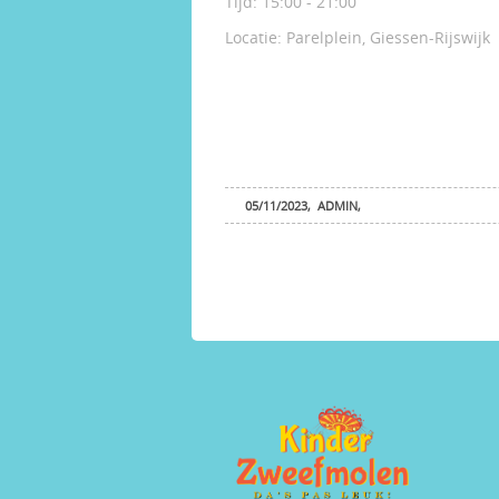
Tijd:
15:00 - 21:00
Locatie:
Parelplein, Giessen-Rijswijk
05/11/2023
,
ADMIN
,