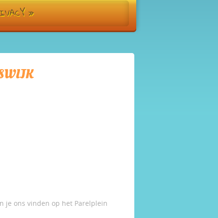
IVACY
»
SWIJK
 je ons vinden op het Parelplein