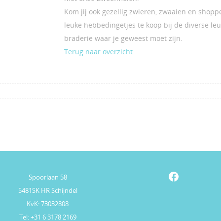
Kom jij ook gezellig zwieren, zwaaien en shoppe
leuke hebbedingetjes te koop bij de diverse l
braderie waar je geweest moet zijn.
Terug naar overzicht
Facebook
Spoorlaan 58
5481SK HR Schijndel
KvK: 73032808
Tel: +31 6 3178 2169