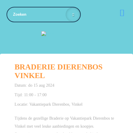

BRADERIE DIERENBOS
VINKEL
Datum:
do 15 aug 2024
Tijd:
11:00 - 17:00
Locatie:
Vakantiepark Dierenbos, Vinkel
Tijdens de gezellige Braderie op Vakantiepark Dierenbos te
Vinkel met veel leuke aanbiedingen en koopjes.